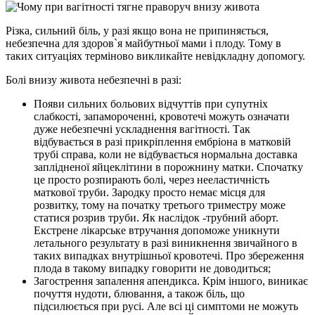
Різка, сильний біль, у разі якщо вона не припиняється,
небезпечна для здоров`я майбутньої мами і плоду. Тому в
таких ситуаціях терміново викликайте невідкладну допомогу.
Болі внизу живота небезпечні в разі:
Появи сильних больових відчуттів при супутніх
слабкості, запамороченні, кровотечі можуть означати
дуже небезпечні ускладнення вагітності. Так
відбувається в разі прикріплення ембріона в матковій
трубі справа, коли не відбувається нормальна доставка
заплідненої яйцеклітини в порожнину матки. Спочатку
це просто розпирають болі, через нееластичність
маткової труби. Зародку просто немає місця для
розвитку, тому на початку третього триместру може
статися розрив труби. Як наслідок -трубний аборт.
Екстрене лікарське втручання допоможе уникнути
летального результату в разі виникнення звичайного в
таких випадках внутрішньої кровотечі. Про збереження
плода в такому випадку говорити не доводиться;
Загострення запалення апендикса. Крім іншого, виникає
почуття нудоти, блювання, а також біль, що
підсилюється при русі. Але всі ці симптоми не можуть