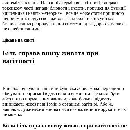
системі травлення. На ранніх термінах вагітності, завдяки
токсикозу, часті напади блювоти і нудоти, порушення функції
кишечника і навіть метеоризм - все це може стати причиною
неприємних відчуттів в животі. Такі болі не стосуються
безпосередньо репродуктивної системи і для здоров`я малюка
не є небезпечними.
Цікаве на сайті:
Біль справа внизу живота при
вагітності
У період очікування дитини будь-яка жінка може періодично
відчувати неприємні відчуття внизу живота. Це може бути
абсолютно нормальним явищем, коли больові відчуття
виникають через певні змін в організмі вагітної. Або ж,
навпаки, дуже небезпечним симптомом, який ігнорувати ніяк
не можна.
Коли біль справа внизу живота при вагітності не