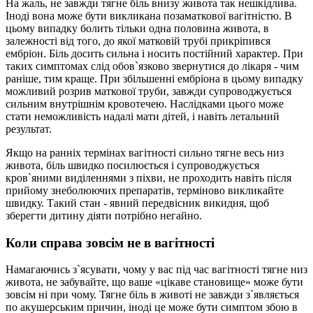
На жаль, не завжди тягне біль внизу живота так нешкідлива.
Іноді вона може бути викликана позаматкової вагітністю. В
цьому випадку болить тільки одна половина живота, в
залежності від того, до якої матковій трубі прикріпився
ембріон. Біль досить сильна і носить постійний характер. При
таких симптомах слід обов`язково звернутися до лікаря - чим
раніше, тим краще. При збільшенні ембріона в цьому випадку
можливий розрив маткової труби, завжди супроводжується
сильним внутрішнім кровотечею. Наслідками цього може
стати неможливість надалі мати дітей, і навіть летальний
результат.
Якщо на ранніх термінах вагітності сильно тягне весь низ
живота, біль швидко посилюється і супроводжується
кров`яними виділеннями з піхви, не проходить навіть після
прийому знеболюючих препаратів, терміново викликайте
швидку. Такий стан - явний передвісник викидня, щоб
зберегти дитину діяти потрібно негайно.
Коли справа зовсім не в вагітності
Намагаючись з`ясувати, чому у вас під час вагітності тягне низ
живота, не забувайте, що ваше «цікаве становище» може бути
зовсім ні при чому. Тягне біль в животі не завжди з`являється
по акушерським причин, іноді це може бути симптом збою в