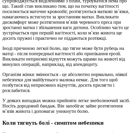
супроводжується виділеннями з піхви, турбуватися нема про
що. Такий стан викликано тим, що на початку вагітності
посилюється маточне кровообіг, розтягуються маткові зв`язки,
намагаючись встигнути за зростанням матки. Викликати
дискомфорт може розтягнення м`язів черевного преса при
зростанні матки і збільшення ваги дитини. Особливо часто це
зустрічається при першій вагітності, коли м`язи живота ще
досить пружні і практично не піддаються розтяжці.
Іноді причиною легкої болю, що тягне може бути рубець на
матці - після попередньої вагітності або припікання ерозії.
Викликати неприємні відчуття можуть шрами на животі від
минулих операцій, наприклад, від апендициту.
Організм жінки змінюється - це абсолютно нормально, ніякої
небезпеки для майбутнього малюка немає. Для того щоб
позбутися від неприємних відчуттів, досить прилягти і
розслабитися.
У деяких випадках можна прийняти легке знеболюючий засіб.
Носіть дородовий бандаж. Він запобігає зайве розтягнення
м`язів живота і допомагає уникнути болю.
Коли тягнуть болі - симптом небезпеки