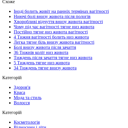
Схоже
Іноді болить живіт на ранніх термінах вагітності
Ниючі болі внизу живота після пологів
Хворобливі відчуття внизу живота вагітності
Чому під час вагітності тягне низ живота
Постійно тягне низ живота вагітності
4 Тижня вагітності болить низ живота
Легка тягне біль внизу живота вагітності
Болі внизу живота після зачаття
36 Тижнів коліт низ живота
Тиждень після зачаття тягне низ живота
5 Тиждень тягне низ живота
34 Тиждень тягне внизу живота
Категорій
Здоров'я
Краса
Мода та стиль
Волосся
Категорій
Косметологія
Відносини і діти