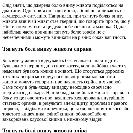
Слід знати, що джерела болю внизу живота поділяються на
два типи. Одні пов`язані з дитиною, а інші не впливають на
акушерську ситуацію. Наприклад, при тягнуть болях внизу
живота зазвичай живіт стає твердий, що говорить про те, що у
жінки тонус матки. а це дуже небезпечно для малюка. Однак
найбільш часто причини тягнуть болю зовсім не є
небезпечними і можуть виникати на різних соках вагітності.
Тягнуть болі внизу живота справа
Біль внизу живота відчувають безліч людей і навіть діти,
буквально з перших днів свого життя, коли найбільш часто у
немовлят бувають коліки в животі. Що стосується дорослих,
то у них неприємні відчуття в ділянці нижньої частини
живота можуть говорити про наявність серйозних хвороб.
Саме тому в будь-якому випадку необхідно своєчасно
звертатися до лікаря. Наприклад, коли біль в животі з правого
боку. то це говорить про наявність захворювань внутрішніх
статевих органів, в результаті апендициту, проблем з правого
ниркою, з відділами кишечника, це захворювання тонкого або
товстого кишечника, сліпої кишки, ободової або ж
захворювань клубової кишки в нижньому відділі.
Тягнуть болі внизу живота зліва