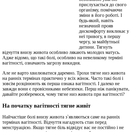
прислухається до свого
організму, помічаючи
зміни в його роботі. І
будь-який, навіть
незначний прояв
дискомфорту викликає у
неї тривогу, в першу
чергу, за майбутньої
дитини. Тягнуть
відчуття внизу живота особливо лякають молодих матусь.
Адже відомо, що такі болі, особливо на невеликому терміні
вагітності, означають загрозу викидня.
Але не варто хвилюватися даремно. Трохи тягне низ живота
на ранніх термінах практично у всіх жінок. Часто такі болі і
зовсім розцінюють як перша ознака вагітності. І далеко не
завжди вони є провісниками небезпеки. Перш ніж панікувати,
давайте розберемося, чому тягне низ живота при вагітності?
На початку вагітності тягне живіт
Найчастіше болі внизу живота з`являються саме на ранніх
термінах вагітності. Відчуття нагадують стан перед
менструацією. Якщо тягне біль відвідує вас не постійно і не