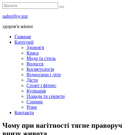
uahrofjoy.top
здоров'я жінки
Главная
Категорії
Здоров'я
Краса
Мода та стиль
Волосся
Косметологія
Відносини і діти
Дієти
Спорт і фітнес
Кулінарія
Поради та секрети
Сонник
Різне
Контакти
Чому при вагітності тягне праворуч
внизу живота