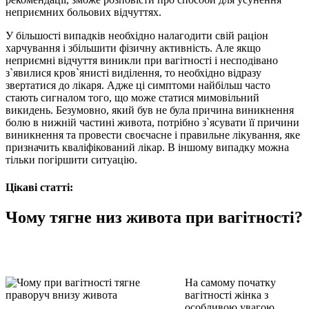
неприємних больових відчуттях.
У більшості випадків необхідно налагодити свій раціон
харчування і збільшити фізичну активність. Але якщо
неприємні відчуття виникли при вагітності і несподівано
з`явилися кров`янисті виділення, то необхідно відразу
звертатися до лікаря. Адже ці симптоми найбільш часто
стають сигналом того, що може статися мимовільний
викидень. Безумовно, який був не була причина виникнення
болю в нижній частині живота, потрібно з`ясувати її причини
виникнення та провести своєчасне і правильне лікування, яке
призначить кваліфікований лікар. В іншому випадку можна
тільки погіршити ситуацію.
Цікаві статті:
Чому тягне низ живота при вагітності?
На самому початку
вагітності жінка з
особливою увагою