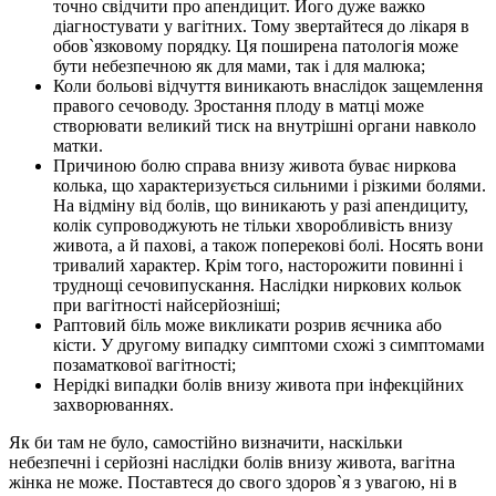
точно свідчити про апендицит. Його дуже важко
діагностувати у вагітних. Тому звертайтеся до лікаря в
обов`язковому порядку. Ця поширена патологія може
бути небезпечною як для мами, так і для малюка;
Коли больові відчуття виникають внаслідок защемлення
правого сечоводу. Зростання плоду в матці може
створювати великий тиск на внутрішні органи навколо
матки.
Причиною болю справа внизу живота буває ниркова
колька, що характеризується сильними і різкими болями.
На відміну від болів, що виникають у разі апендициту,
колік супроводжують не тільки хворобливість внизу
живота, а й пахові, а також поперекові болі. Носять вони
тривалий характер. Крім того, насторожити повинні і
труднощі сечовипускання. Наслідки ниркових кольок
при вагітності найсерйозніші;
Раптовий біль може викликати розрив яєчника або
кісти. У другому випадку симптоми схожі з симптомами
позаматкової вагітності;
Нерідкі випадки болів внизу живота при інфекційних
захворюваннях.
Як би там не було, самостійно визначити, наскільки
небезпечні і серйозні наслідки болів внизу живота, вагітна
жінка не може. Поставтеся до свого здоров`я з увагою, ні в