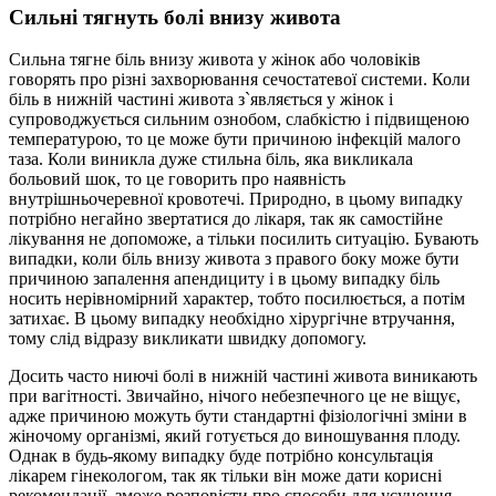
Сильні тягнуть болі внизу живота
Сильна тягне біль внизу живота у жінок або чоловіків
говорять про різні захворювання сечостатевої системи. Коли
біль в нижній частині живота з`являється у жінок і
супроводжується сильним ознобом, слабкістю і підвищеною
температурою, то це може бути причиною інфекцій малого
таза. Коли виникла дуже стильна біль, яка викликала
больовий шок, то це говорить про наявність
внутрішньочеревної кровотечі. Природно, в цьому випадку
потрібно негайно звертатися до лікаря, так як самостійне
лікування не допоможе, а тільки посилить ситуацію. Бувають
випадки, коли біль внизу живота з правого боку може бути
причиною запалення апендициту і в цьому випадку біль
носить нерівномірний характер, тобто посилюється, а потім
затихає. В цьому випадку необхідно хірургічне втручання,
тому слід відразу викликати швидку допомогу.
Досить часто ниючі болі в нижній частині живота виникають
при вагітності. Звичайно, нічого небезпечного це не віщує,
адже причиною можуть бути стандартні фізіологічні зміни в
жіночому організмі, який готується до виношування плоду.
Однак в будь-якому випадку буде потрібно консультація
лікарем гінекологом, так як тільки він може дати корисні
рекомендації, зможе розповісти про способи для усунення