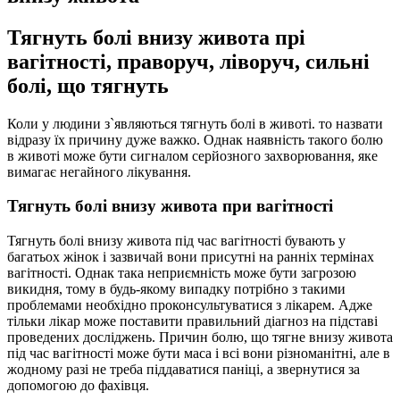
Тягнуть болі внизу живота прі
вагітності, праворуч, ліворуч, сильні
болі, що тягнуть
Коли у людини з`являються тягнуть болі в животі. то назвати
відразу їх причину дуже важко. Однак наявність такого болю
в животі може бути сигналом серйозного захворювання, яке
вимагає негайного лікування.
Тягнуть болі внизу живота при вагітності
Тягнуть болі внизу живота під час вагітності бувають у
багатьох жінок і зазвичай вони присутні на ранніх термінах
вагітності. Однак така неприємність може бути загрозою
викидня, тому в будь-якому випадку потрібно з такими
проблемами необхідно проконсультуватися з лікарем. Адже
тільки лікар може поставити правильний діагноз на підставі
проведених досліджень. Причин болю, що тягне внизу живота
під час вагітності може бути маса і всі вони різноманітні, але в
жодному разі не треба піддаватися паніці, а звернутися за
допомогою до фахівця.