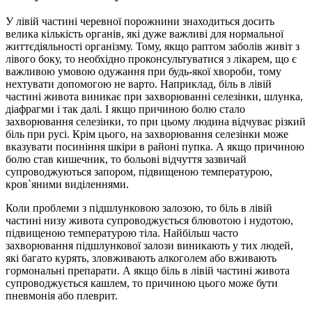
У лівій частині черевної порожнини знаходиться досить
велика кількість органів, які дуже важливі для нормальної
життєдіяльності організму. Тому, якщо раптом заболів живіт з
лівого боку, то необхідно проконсультуватися з лікарем, що є
важливою умовою одужання при будь-якої хвороби, тому
нехтувати допомогою не варто. Наприклад, біль в лівій
частині живота виникає при захворюванні селезінки, шлунка,
діафрагми і так далі. І якщо причиною болю стало
захворювання селезінки, то при цьому людина відчуває різкий
біль при русі. Крім цього, на захворювання селезінки може
вказувати посиніння шкіри в районі пупка. А якщо причиною
болю став кишечник, то больові відчуття зазвичай
супроводжуються запором, підвищеною температурою,
кров`яними виділеннями.
Коли проблеми з підшлунковою залозою, то біль в лівій
частині низу живота супроводжується блювотою і нудотою,
підвищеною температурою тіла. Найбільш часто
захворювання підшлункової залози виникають у тих людей,
які багато курять, зловживають алкоголем або вживають
гормональні препарати. А якщо біль в лівій частині живота
супроводжується кашлем, то причиною цього може бути
пневмонія або плеврит.