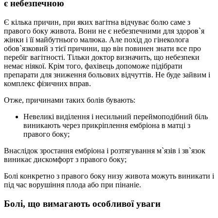
є небезпечною
Є кілька причин, при яких вагітна відчуває болю саме з
правого боку живота. Вони не є небезпечними для здоров`я
жінки і її майбутнього малюка. Але похід до гінеколога
обов`язковий з тієї причини, що він повинен знати все про
перебіг вагітності. Тільки доктор визначить, що небезпеки
немає ніякої. Крім того, фахівець допоможе підібрати
препарати для зниження больових відчуттів. Не буде зайвим і
комплекс фізичних вправ.
Отже, причинами таких болів бувають:
Невеликі виділення і несильний переймоподібний біль
виникають через прикріплення ембріона в матці з
правого боку;
Внаслідок зростання ембріона і розтягування м`язів і зв`язок
виникає дискомфорт з правого боку;
Болі конкретно з правого боку низу живота можуть виникати і
під час ворушіння плода або при пінаніе.
Болі, що вимагають особливої уваги