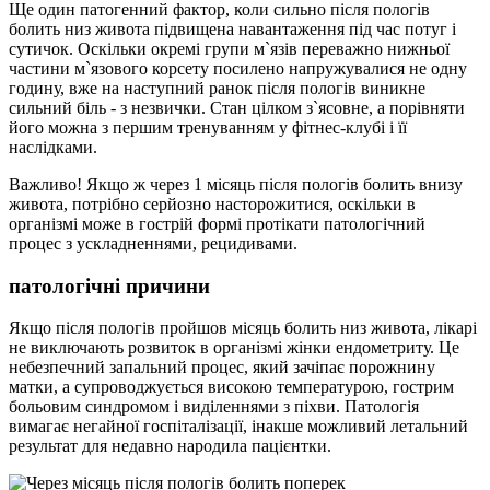
Ще один патогенний фактор, коли сильно після пологів
болить низ живота підвищена навантаження під час потуг і
сутичок. Оскільки окремі групи м`язів переважно нижньої
частини м`язового корсету посилено напружувалися не одну
годину, вже на наступний ранок після пологів виникне
сильний біль - з незвички. Стан цілком з`ясовне, а порівняти
його можна з першим тренуванням у фітнес-клубі і її
наслідками.
Важливо! Якщо ж через 1 місяць після пологів болить внизу
живота, потрібно серйозно насторожитися, оскільки в
організмі може в гострій формі протікати патологічний
процес з ускладненнями, рецидивами.
патологічні причини
Якщо після пологів пройшов місяць болить низ живота, лікарі
не виключають розвиток в організмі жінки ендометриту. Це
небезпечний запальний процес, який зачіпає порожнину
матки, а супроводжується високою температурою, гострим
больовим синдромом і виділеннями з піхви. Патологія
вимагає негайної госпіталізації, інакше можливий летальний
результат для недавно народила пацієнтки.