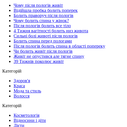
Чому після пологів живіт
Відійшла пробка болить поперек
Болить праворуч після пологів
Чому болить спина у жінок?
Після пологів болить все тіло
4 Тижня вагітності болить низ живота
Сильні болі животі після пологів
Болить спина перед пологами
Після пологів болить спина в області попереку
Чи болить живіт після пологів
Живіт не опустився але тягне спину
39 Тижнів поколює живіт
Категорій
Здоров'я
Краса
Мода та стиль
Волосся
Категорій
Косметологія
Відносини і діти
Дієти