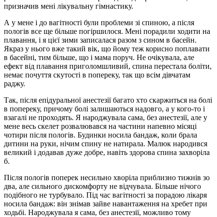
призначив мені лікувальну гімнастику.
А у мене і до вагітності були проблеми зі спиною, а після
пологів все ще більше погіршилося. Мені порадили ходити на
плавання, і я цієї зими записалася разом з сином в басейн.
Якраз у нього вже такий вік, що йому теж корисно поплавати
в басейні, тим більше, що і мама поруч. Не очікувала, але
ефект від плавання приголомшливий, спина перестала боліти,
немає почуття скутості в попереку, так що всім дівчатам
раджу.
Так, після епідуральної анестезії багато хто скаржиться на болі
в попереку, причому болі залишаються надовго, а у кого-то і
взагалі не проходять. Я народжувала сама, без анестезії, але у
мене весь скелет розвалювався на частини напевно місяці
чотири після пологів. Будинки носила бандаж, коли брала
дитини на руки, нічим спину не натирала. Малюк народився
великий і додавав дуже добре, навіть здорова спина захворіла
б.
Після пологів поперек несильно хворіла приблизно тижнів зо
два, але сильного дискомфорту не відчувала. Більше нічого
подібного не турбувало. Під час вагітності за порадою лікаря
носила бандаж: він знімав зайве навантаження на хребет при
ходьбі. Народжувала я сама, без анестезії, можливо тому