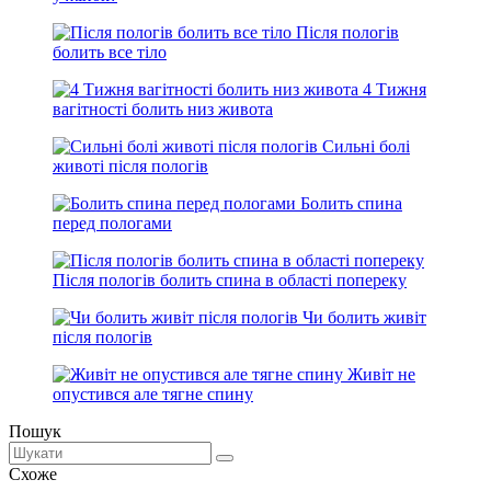
Після пологів
болить все тіло
4 Тижня
вагітності болить низ живота
Сильні болі
животі після пологів
Болить спина
перед пологами
Після пологів болить спина в області попереку
Чи болить живіт
після пологів
Живіт не
опустився але тягне спину
Пошук
Схоже