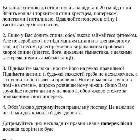
Встаньте спиною до стіни, ноги - на відстані 20 см від стіни.
Зігніть коліна і торкніться стіни хрестцем, попереком,
лопатками і потилицею. Вдавлюйте поперек в стіну і
тягніться верхівкою вгору.
2. Якщо у Вас болить спина, обов`язково займайтеся фітнесом.
Але не аеробікою і не підніманням штанги в тренажерному
залі, а фітнесом, цілеспрямовано вирішальним проблеми
хворої спини (пілатес, йога, дихальна гімнастика, з деякими
застереженнями - арабські танці).
3. Піднімайте малюка і носите його на руках правильно!
Піднімати дитини (і будь-які тяжкості) треба не нахиляючись, а
зігнувши коліна і злегка присівши. Носити малюка зручно в
позі «на стегні», широко розвівши йому ніжки. Якщо Вам
зручніше носити дитину на животі, обов`язково стежте за
положенням своєї попереку.
4. Обов`язково дотримуйтеся правильну поставу. Це важливо
не тільки для краси, а й для здоров`я.
Дотримуйтесь цих нескладних правил і ваша
поперек після
пологів
хворіти не буде.