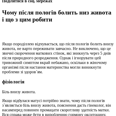
Поділитися в соц. мережах
Чому після пологів болить низ живота
і що з цим робити
Якщо породіллею відчувається, що після пологів болить внизу
живота, не варто переживати завчасно. Не виключено, що це
звичні скорочення маткових стінок, які зникнуть через 5 днів
після природного розродження. Однак і ігнорувати цей
тривожний симптом вкрай небажано, оскільки в жіночому
організмі після настання материнства могли виникнути
проблеми зі здоров`ям.
фізіологія
Біль внизу живота.
Якщо відбулася матусі потрібно знати, чому після пологів
з`являється біль внизу живота, пояснення дасть гінеколог, він
насамперед повинен промацати скоротливу здатність матки.
Вся справа може бути в виробленню гормону окситоцину,