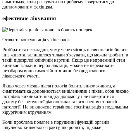
симптомах, коли реагувати на проблему і звертатися до
дипломованим фахівцям.
ефективне лікування
Огляд та консультація у гінеколога.
Розібратися нескладно, чому через місяць після пологів болить
низ живота, залишилося тільки з`ясувати, що можна зробити в
такій підозрілої клінічній картині. Якщо це неприємний стан
виникає тільки в період лактації, можна не переживати -
незабаром воно самостійно зникне без додаткового
лікарського участі.
Якщо через місяць після пологів болить внизу живота, а
симптоматика доповнюється виділеннями з піхви, обов`язково
потрібно викликати швидку допомогу і не повертатися
додому без ретельної діагностики та визначення етіології
патології. Не виключена термінова госпіталізація з подальшим
хірургічним втручанням.
Коли проблема полягає в порушенні функцій органів
шлунково-кишкового тракту, що робити, підкаже