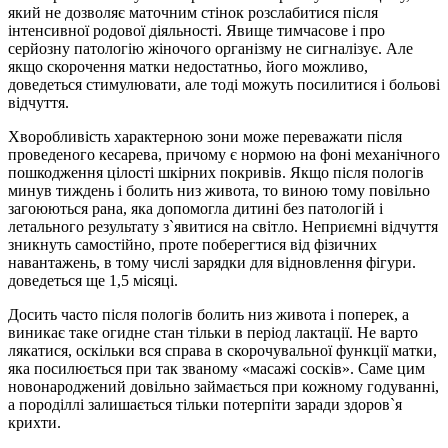
який не дозволяє маточним стінок розслабитися після
інтенсивної родової діяльності. Явище тимчасове і про
серйозну патологію жіночого організму не сигналізує. Але
якщо скорочення матки недостатньо, його можливо,
доведеться стимулювати, але тоді можуть посилитися і больові
відчуття.
Хворобливість характерною зони може переважати після
проведеного кесарева, причому є нормою на фоні механічного
пошкодження цілості шкірних покривів. Якщо після пологів
минув тиждень і болить низ живота, то виною тому повільно
загоюються рана, яка допомогла дитині без патологій і
летального результату з`явитися на світло. Неприємні відчуття
зникнуть самостійно, проте поберегтися від фізичних
навантажень, в тому числі зарядки для відновлення фігури.
доведеться ще 1,5 місяці.
Досить часто після пологів болить низ живота і поперек, а
виникає таке огидне стан тільки в період лактації. Не варто
лякатися, оскільки вся справа в скорочувальної функції матки,
яка посилюється при так званому «масажі сосків». Саме цим
новонароджений довільно займається при кожному годуванні,
а породіллі залишається тільки потерпіти заради здоров`я
крихти.