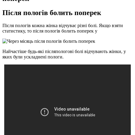
Після пологів болить поперек
Після пологів кожна жінка відчуває різні болі. Якщо взяти
статистику, то після пологів болить поперек у
Найчастіше будь-які післяпологові болі відчувають жінки, у
яких були ускладнені пологи.