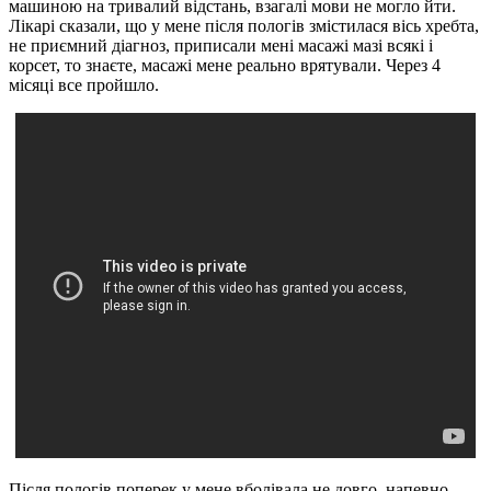
машиною на тривалий відстань, взагалі мови не могло йти.
Лікарі сказали, що у мене після пологів змістилася вісь хребта,
не приємний діагноз, приписали мені масажі мазі всякі і
корсет, то знаєте, масажі мене реально врятували. Через 4
місяці все пройшло.
Після пологів поперек у мене вболівала не довго, напевно