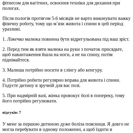
фітнесом для вагітних, освоєння техніки для дихання при
пологах.
Після пологів протягом 5-6 місяців не варто виконувати важку
фізичну роботу, тому що м`язи живота і спини в цей період
уразливі.
1. Ліжечко малюка повинна бути відрегульована під ваш зріст.
2. Перед тим як взяти малюка на руки з початок присядьте,
щоб навантаження йшла на ноги, а не на спину, потім
піднімайтеся.
3. Малиша потрібно носити в слінгу або кенгуру.
4. Потрібно робити регулярно вправа для живота і спини.
Годуєте дитину в зручній для вас позі.
5. При надмірній вазі, жінка провокує болі в попереку, тому
його потрібно регулювати.
відгуків: 7
У мене за першою дитиною дуже боліла поясниця. Я довго не
могла перебувати в одному положенні, а щоб їздити в