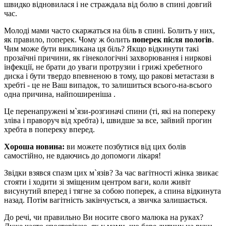
швидко відновилася і не страждала від болю в спині довгий
час.
Молоді мами часто скаржаться на біль в спині. Болить у них,
як правило, поперек. Чому ж болить
поперек після пологів
.
Чим може бути викликана ця біль? Якщо відкинути такі
прозаїчні причини, як гінекологічні захворювання і ниркові
інфекції, не брати до уваги протрузии і грижі хребетного
диска і бути твердо впевненою в тому, що ракові метастази в
хребті - це не Ваш випадок, то залишиться всього-на-всього
одна причина, найпоширеніша .
Це перенапружені м`язи-розгиначі спини (ті, які на попереку
зліва і праворуч від хребта) і, швидше за все, зайвий прогин
хребта в попереку вперед.
Хороша новина:
ви можете позбутися від цих болів
самостійно, не вдаючись до допомоги лікаря!
Звідки взявся спазм цих м`язів? За час вагітності жінка звикає
стояти і ходити зі зміщеним центром ваги, коли живіт
висунутий вперед і тягне за собою поперек, а спина відкинута
назад. Потім вагітність закінчується, а звичка залишається.
До речі, чи правильно Ви носите свого малюка на руках?