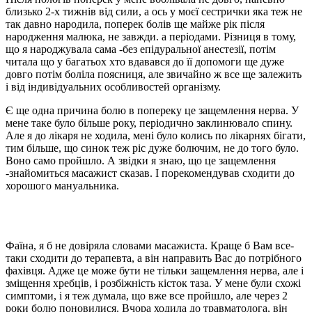
близько 2-х тижнів від сили, а ось у моєї сестрички яка теж не
так давно народила, поперек болів ще майже рік після
народження малюка, не завжди. а періодами. Різниця в тому,
що я народжувала сама -без епідуральної анестезії, потім
читала що у багатьох хто вдавався до її допомоги ще дуже
довго потім боліла поясниця, але звичайно ж все ще залежить
і від індивідуальних особливостей організму.
Є ще одна причина болю в попереку це защемлення нерва. У
мене таке було більше року, періодично заклинювало спину.
Але я до лікаря не ходила, мені було колись по лікарнях бігати,
тим більше, що синок теж ріс дуже болючим, не до того було.
Воно само пройшло. А звідки я знаю, що це защемлення
-знайомиться масажист сказав. І порекомендував сходити до
хорошого мануальника.
Фаїна, я б не довіряла словами масажиста. Краще б Вам все-
таки сходити до терапевта, а він направить Вас до потрібного
фахівця. Адже це може бути не тільки защемлення нерва, але і
зміщення хребців, і розбіжність кісток таза. У мене були схожі
симптоми, і я теж думала, що вже все пройшло, але через 2
роки болю поновилися. Вчора ходила до травматолога, він