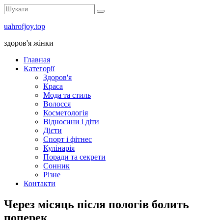
uahrofjoy.top
здоров'я жінки
Главная
Категорії
Здоров'я
Краса
Мода та стиль
Волосся
Косметологія
Відносини і діти
Дієти
Спорт і фітнес
Кулінарія
Поради та секрети
Сонник
Різне
Контакти
Через місяць після пологів болить
поперек