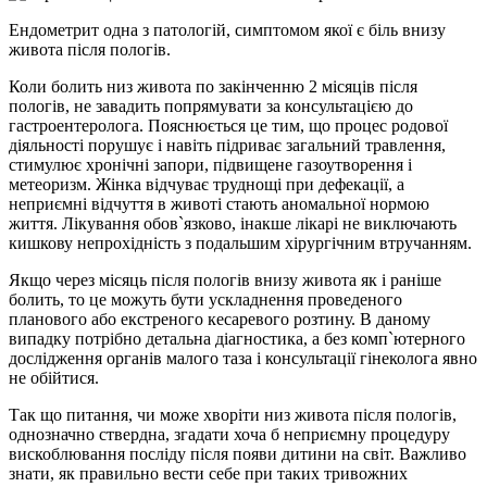
Ендометрит одна з патологій, симптомом якої є біль внизу
живота після пологів.
Коли болить низ живота по закінченню 2 місяців після
пологів, не завадить попрямувати за консультацією до
гастроентеролога. Пояснюється це тим, що процес родової
діяльності порушує і навіть підриває загальний травлення,
стимулює хронічні запори, підвищене газоутворення і
метеоризм. Жінка відчуває труднощі при дефекації, а
неприємні відчуття в животі стають аномальної нормою
життя. Лікування обов`язково, інакше лікарі не виключають
кишкову непрохідність з подальшим хірургічним втручанням.
Якщо через місяць після пологів внизу живота як і раніше
болить, то це можуть бути ускладнення проведеного
планового або екстреного кесаревого розтину. В даному
випадку потрібно детальна діагностика, а без комп`ютерного
дослідження органів малого таза і консультації гінеколога явно
не обійтися.
Так що питання, чи може хворіти низ живота після пологів,
однозначно ствердна, згадати хоча б неприємну процедуру
вискоблювання посліду після появи дитини на світ. Важливо
знати, як правильно вести себе при таких тривожних