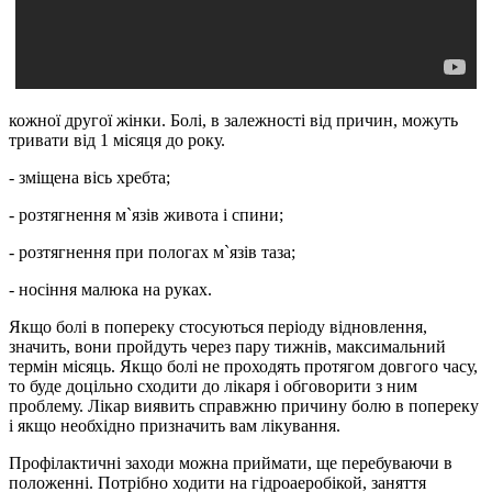
кожної другої жінки. Болі, в залежності від причин, можуть
тривати від 1 місяця до року.
- зміщена вісь хребта;
- розтягнення м`язів живота і спини;
- розтягнення при пологах м`язів таза;
- носіння малюка на руках.
Якщо болі в попереку стосуються періоду відновлення,
значить, вони пройдуть через пару тижнів, максимальний
термін місяць. Якщо болі не проходять протягом довгого часу,
то буде доцільно сходити до лікаря і обговорити з ним
проблему. Лікар виявить справжню причину болю в попереку
і якщо необхідно призначить вам лікування.
Профілактичні заходи можна приймати, ще перебуваючи в
положенні. Потрібно ходити на гідроаеробікой, заняття