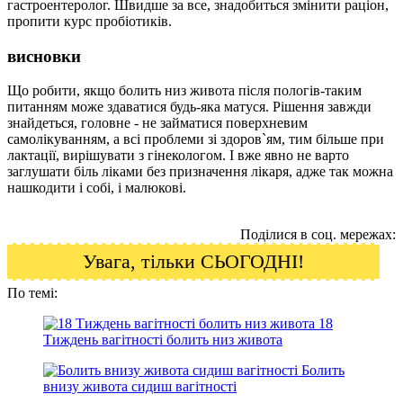
гастроентеролог. Швидше за все, знадобиться змінити раціон,
пропити курс пробіотиків.
висновки
Що робити, якщо болить низ живота після пологів-таким
питанням може здаватися будь-яка матуся. Рішення завжди
знайдеться, головне - не займатися поверхневим
самолікуванням, а всі проблеми зі здоров`ям, тим більше при
лактації, вирішувати з гінекологом. І вже явно не варто
заглушати біль ліками без призначення лікаря, адже так можна
нашкодити і собі, і малюкові.
Поділися в соц. мережах:
Увага, тільки СЬОГОДНІ!
По темі:
18
Тиждень вагітності болить низ живота
Болить
внизу живота сидиш вагітності