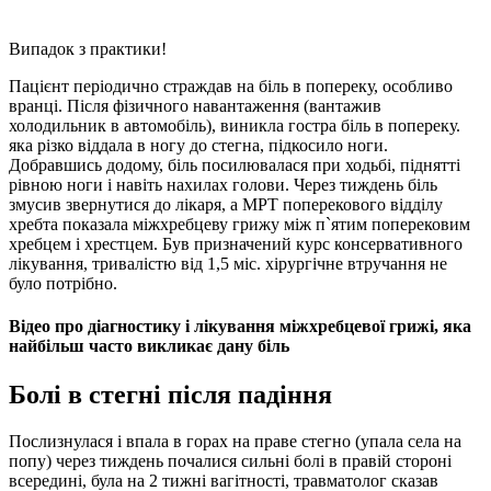
Випадок з практики!
Пацієнт періодично страждав на біль в попереку, особливо
вранці. Після фізичного навантаження (вантажив
холодильник в автомобіль), виникла гостра біль в попереку.
яка різко віддала в ногу до стегна, підкосило ноги.
Добравшись додому, біль посилювалася при ходьбі, піднятті
рівною ноги і навіть нахилах голови. Через тиждень біль
змусив звернутися до лікаря, а МРТ поперекового відділу
хребта показала міжхребцеву грижу між п`ятим поперековим
хребцем і хрестцем. Був призначений курс консервативного
лікування, тривалістю від 1,5 міс. хірургічне втручання не
було потрібно.
Відео про діагностику і лікування міжхребцевої грижі, яка
найбільш часто викликає дану біль
Болі в стегні після падіння
Послизнулася і впала в горах на праве стегно (упала села на
попу) через тиждень почалися сильні болі в правій стороні
всередині, була на 2 тижні вагітності, травматолог сказав