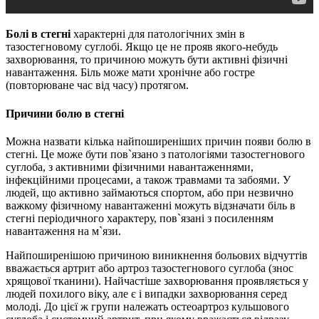
Болі в стегні
характерні для патологічних змін в
тазостегновому суглобі. Якщо це не прояв якого-небудь
захворювання, то причиною можуть бути активні фізичні
навантаження. Біль може мати хронічне або гостре
(повторюване час від часу) протягом.
Причини болю в стегні
Можна назвати кілька найпоширеніших причин появи болю в
стегні. Це може бути пов`язано з патологіями тазостегнового
суглоба, з активними фізичними навантаженнями,
інфекційними процесами, а також травмами та забоями. У
людей, що активно займаються спортом, або при незвично
важкому фізичному навантаженні можуть відзначати біль в
стегні періодичного характеру, пов`язані з посиленням
навантаження на м`язи.
Найпоширенішою причиною виникнення больових відчуттів
вважається артрит або артроз тазостегнового суглоба (знос
хрящової тканини). Найчастіше захворювання проявляється у
людей похилого віку, але є і випадки захворювання серед
молоді. До цієї ж групи належать остеоартроз кульшового