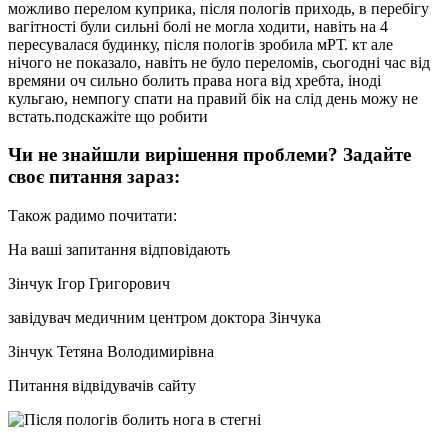
можливо перелом куприка, після пологів приходь, в перебігу
вагітності були сильні болі не могла ходити, навіть на 4
пересувалася будинку, після пологів зробила мРТ. кт але
нічого не показало, навіть не було переломів, сьогодні час від
времяни оч сильно болить права нога від хребта, іноді
кульгаю, немпогу спати на правий бік на слід день можу не
встать.подскажіте що робити
Чи не знайшли вирішення проблеми? Задайте
своє питання зараз:
Також радимо почитати:
На ваші запитання відповідають
Зінчук Ігор Григорович
завідувач медичним центром доктора Зінчука
Зінчук Тетяна Володимирівна
Питання відвідувачів сайту