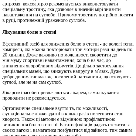
артрозах. коксоартроз рекомендується використовувати
спеціальну тростину, яка дозволяє в значній мірі знизити
навантаження на суглоби. Причому тростину потрібно носити
в руці, протилежній ураженого суглоба.
Лікування болю в стегні
Ефективний засіб для зниження болю в стегні - це вологі теплі
компреси, які можна повторювати три-чотири рази на день по
20 хвилин. Дуже важливо по можливості скоротити до
мінімуму спортивні навантаження, хоча б на час, до
зникнення хворобливих відчуттів. Доцільно застосування
спеціальних мазей, що знижують напругу в м`язах. Дуже
добре допомагає масаж, посилений на тканини, що оточують
суглоб, але не на сам суглоб.
Лікарські засоби призначаються лікарем, самолікування
проводити не рекомендується.
Ортопедичне спеціальне взуття та, по можливості,
функціональне ліжко здатні в кілька разів полегшити стан
хворого. Також ці методи є відмінною профілактикою
виникнення болю в стегні. Багато фахівців радять стежити за
своєю вагою і намагатися позбуватися від зайвого, тим самим
зменшуючи навантаження на суглоби.