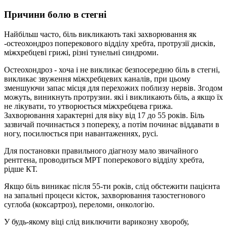
Причини болю в стегні
Найбільш часто, біль викликають такі захворювання як
-остеохондроз поперекового відділу хребта, протрузії дисків,
міжхребцеві грижі, різні тунельні синдроми.
Остеохондроз - хоча і не викликає безпосередню біль в стегні,
викликає звуження міжхребцевих каналів, при цьому
зменшуючи запас місця для перехожих поблизу нервів. Згодом
можуть, виникнуть протрузии. які і викликають біль, а якщо їх
не лікувати, то утворюється міжхребцева грижа.
Захворювання характерні для віку від 17 до 55 років. Біль
зазвичай починається з попереку, а потім починає віддавати в
ногу, посилюється при навантаженнях, русі.
Для постановки правильного діагнозу мало звичайного
рентгена, проводиться МРТ поперекового відділу хребта,
рідше КТ.
Якщо біль виникає після 55-ти років, слід обстежити пацієнта
на запальні процеси кісток, захворювання тазостегнового
суглоба (коксартроз), переломи, онкологію.
У будь-якому віці слід виключити варикозну хворобу,