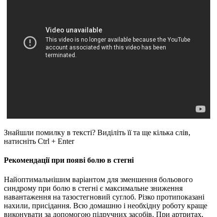
Знайшли помилку в тексті? Виділіть її та ще кілька слів,
натисніть Ctrl + Enter
Рекомендації при появі болю в стегні
Найоптимальнішим варіантом для зменшення больового
синдрому при болю в стегні є максимальне зниження
навантаження на тазостегновий суглоб. Різко протипоказані
нахили, присідання. Всю домашню і необхідну роботу краще
виконувати за допомогою підручних засобів. При артритах,