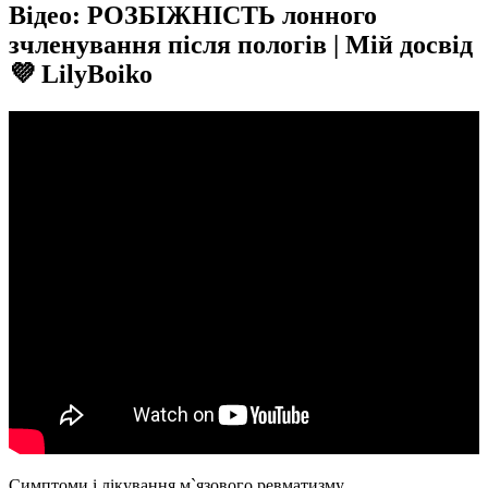
Відео: РОЗБІЖНІСТЬ лонного
зчленування після пологів | Мій досвід
💜 LilyBoiko
Симптоми і лікування м`язового ревматизму