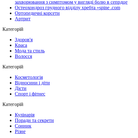
захворювання з симптомом у вигляді болю в сепрдце
Остеохондроз грудного відділу хребта »spine .com
Ортопедичні корсети
Артрит
Категорій
Здоров'я
Краса
Мода та стиль
Волосся
Категорій
Косметологія
Відносини і діти
Дієти
Спорт і фітнес
Категорій
Кулінарія
Поради та секрети
Сонник
Різне