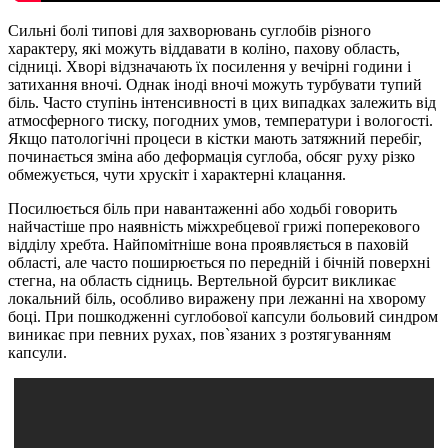
Сильні болі типові для захворювань суглобів різного
характеру, які можуть віддавати в коліно, пахову область,
сідниці. Хворі відзначають їх посилення у вечірні години і
затихання вночі. Однак іноді вночі можуть турбувати тупий
біль. Часто ступінь інтенсивності в цих випадках залежить від
атмосферного тиску, погодних умов, температури і вологості.
Якщо патологічні процеси в кістки мають затяжний перебіг,
починається зміна або деформація суглоба, обсяг руху різко
обмежується, чути хрускіт і характерні клацання.
Посилюється біль при навантаженні або ходьбі говорить
найчастіше про наявність міжхребцевої грижі поперекового
відділу хребта. Найпомітніше вона проявляється в паховій
області, але часто поширюється по передній і бічній поверхні
стегна, на область сідниць. Вертельной бурсит викликає
локальний біль, особливо виражену при лежанні на хворому
боці. При пошкодженні суглобової капсули больовий синдром
виникає при певних рухах, пов`язаних з розтягуванням
капсули.