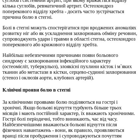
суглоба і системний артрит, при якому вражається відразу
кілька суглобів, ревматичний артрит. Остеохондроз
поперекового відділу хребта - досить часто зустрічається
причина болю в стегні.
Болі в стегні можуть спостерігатися при вроджених аномаліях
розвитку ніг або як ускладнення захворювань обміну речовин,
супроводжують удари і травми в області стегна, остеохондроз
поперекового або крижового відділу хребта.
Найбільш небезпечними причинами появи больового
синдрому є захворювання інфекційного характеру
(остеомієліт, туберкульоз), злоякісні пухлини кісток і м`яких
тканин або метастази в кістки, серцево-судинні захворювання
(стеноз і оклюзія аорти, клубових артерій).
Клінічні прояви болю в стегні
За клінічними проявами болю поділяються на гострі і
хронічні. Якщо больові відчуття турбують більше трьох
місяців і мають постійний характер, їх вважають хронічними.
Гострі болі періодичні, тобто виникають, час від часу.
Найбезпечнішими вважаються больові відчуття після
фізичних навантажень - вони, як правило, проявляються
вранці після пробудження і супроводжуються почуттям