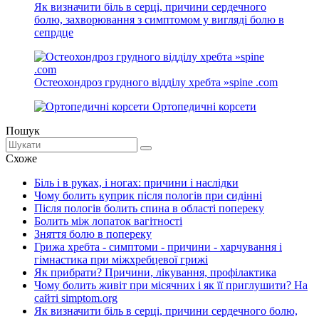
Як визначити біль в серці, причини сердечного
болю, захворювання з симптомом у вигляді болю в
сепрдце
Остеохондроз грудного відділу хребта »spine .com
Ортопедичні корсети
Пошук
Схоже
Біль і в руках, і ногах: причини і наслідки
Чому болить куприк після пологів при сидінні
Після пологів болить спина в області попереку
Болить між лопаток вагітності
Зняття болю в попереку
Грижа хребта - симптоми - причини - харчування і
гімнастика при міжхребцевої грижі
Як прибрати? Причини, лікування, профілактика
Чому болить живіт при місячних і як її приглушити? На
сайті simptom.org
Як визначити біль в серці, причини сердечного болю,