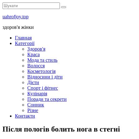
uahrofjoy.top
здоров'я жінки
Главная
Категорії
Здоров'я
Краса
Мода та стиль
Волосся
Косметологія
Відносини і діти
Дієти
Спорт і фітнес
Кулінарія
Поради та секрети
Сонник
Різне
Контакти
Після пологів болить нога в стегні