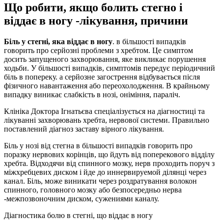
Що робити, якщо болить стегно і
віддає в ногу -лікування, причини
Біль у стегні, яка віддає в ногу
. в більшості випадків
говорить про серйозні проблеми з хребтом. Це симптом
досить запущеного захворювання, яке викликає порушення
ходьби. У більшості випадків, симптомів передує періодичний
біль в попереку. а серйозне загострення відбувається після
фізичного навантаження або переохолодження. В крайньому
випадку виникає слабкість в нозі, оніміння, параліч.
Клініка Доктора Ігнатьєва спеціалізується на діагностиці та
лікуванні захворювань хребта, нервової системи. Правильно
поставлений діагноз заставу вірного лікування.
Біль у нозі від стегна в більшості випадків говорить про
поразку нервових корінців, що йдуть від поперекового відділу
хребта. Відходячи від спинного мозку, нерв проходить поруч з
міжхребцевих диском і йде до иннервируемой ділянці через
канал. Біль, може виникати через роздратування волокон
спинного, головного мозку або безпосередньо нерва
-межпозвоночним диском, сужениями каналу.
Діагностика болю в стегні, що віддає в ногу