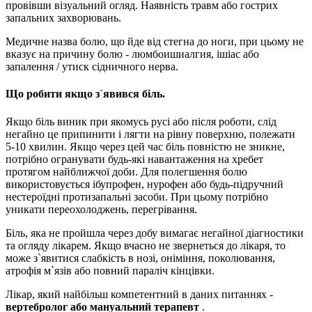
провівши візуальний огляд. Наявність травм або гострих
запальних захворювань.
Медичне назва болю, що йде від стегна до ноги, при цьому не
вказує на причину болю - люмбоишиалгия, ішіас або
запалення / утиск сідничного нерва.
Що робити якщо з`явився біль.
Якщо біль виник при якомусь русі або після роботи, слід
негайно це припинити і лягти на рівну поверхню, полежати
5-10 хвилин. Якщо через цей час біль повністю не зникне,
потрібно огранувати будь-які навантаження на хребет
протягом найближчої доби. Для полегшення болю
використовується ібупрофен, нурофен або будь-підручний
нестероїдні протизапальні засоби. При цьому потрібно
уникати переохолоджень, перегрівання.
Біль, яка не пройшла через добу вимагає негайної діагностики
та огляду лікарем. Якщо вчасно не звернеться до лікаря, то
може з`явитися слабкість в нозі, оніміння, поколювання,
атрофія м`язів або повний параліч кінцівки.
Лікар, який найбільш компетентний в даних питаннях -
вертебролог або мануальний терапевт
.