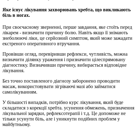
Яке існує лікування захворювань хребта, що викликають
біль в ногах.
При своєчасному зверненні, перше завдання, яке стоїть перед
лікарем - визначити причину болю. Навіть якщо її знімають
знеболюючі ліки, це серйозний симптом, який може зажадати
екстреного оперативного втручання.
Провівши огляд, перевіривши рефлекси, чутливість, можна
визначити ділянку ураження і призначити цілеспрямовану
діагностику. Визначивши причину, вибирається відповідне
лікування.
Без точно поставленого діагнозу заборонено проводити
масаж, використовувати зігріваючі мазі або займатися
самолікуванням.
У більшості випадків, потрібно курс лікування, який буде
складатися з корекції хребта. усунення обмежень, призначення
лікувальної зарядки, рефлексотерапії і т.д. Це допоможе не
тільки усунути біль, але і уникнути подібних проблем у
майбутньому.