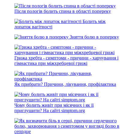
Після пологів болить спина в області попереку
Болить між
лопаток вагітності
Зняття болю в попереку
Грижа хребта - симптоми - причини - харчування і
гімнастика при міжхребцевої грижі
Як прибрати? Причини, лікування, профілактика
Чому болить живіт при місячних і як її
приглушити? На сайті simptom.org